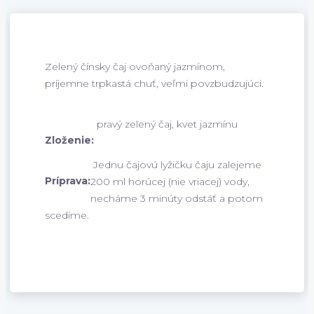
Zelený čínsky čaj ovoňaný jazmínom,
príjemne trpkastá chuť, veľmi povzbudzujúci.
pravý zelený čaj, kvet jazmínu
Zloženie:
Jednu čajovú lyžičku čaju zalejeme
Príprava:
200 ml horúcej (nie vriacej) vody,
necháme 3 minúty odstáť a potom
scedíme.