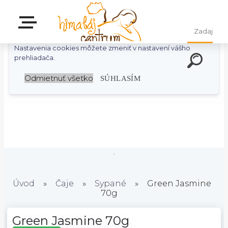
S cieľom uľahčiť užívateľom používať naše webové stránky
využívame cookies. Používaním našich stránok súhlasíte s
ukladaním súborov cookie na vašom počítači / zariadení.
Nastavenia cookies môžete zmeniť v nastavení vášho
prehliadača.
Odmietnuť všetko
SÚHLASÍM
Úvod
»
Čaje
»
Sypané
»
Green Jasmine
70g
Green Jasmine 70g