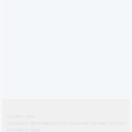
Sociálne siete
Instagram: @himalajcentrum
Facebook: Himaláj Centrum
Kontaktné údaje