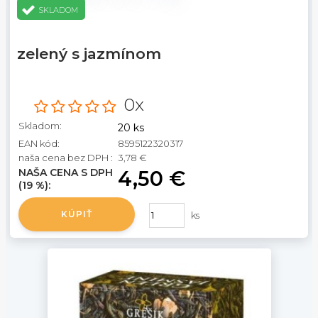
SKLADOM
zelený s jazmínom
0x
Skladom:
20 ks
EAN kód:
8595122320317
naša cena bez DPH :
3,78 €
NAŠA CENA S DPH
4,50 €
(19 %):
KÚPIŤ
ks