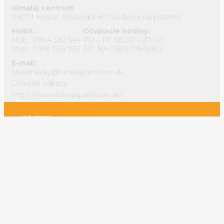
Himaláj centrum
04001 Košice, Kováčska 45 (Vo dvore na prízemí)
Mobil:
Otváracie hodiny:
Mob.: 0904 382 544
PO – PI: 08.00 – 20.00
Mob.: 0918 024 992
SO: NA OBJEDNÁVKU
E-mail:
objednavky@himalajcentrum.sk
Dôležité odkazy
https://www.himalajcentrum.sk/
Vytvorené
systémom
0
Do
www.webareal.sk
košíka
ZDY1NGViYj