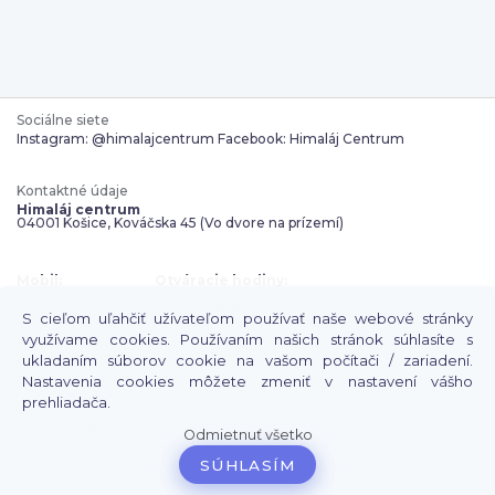
Sociálne siete
Instagram: @himalajcentrum
Facebook: Himaláj Centrum
Kontaktné údaje
Himaláj centrum
04001 Košice, Kováčska 45 (Vo dvore na prízemí)
Mobil:
Otváracie hodiny:
Mob.: 0904 382 544
PO – PI: 08.00 – 20.00
Mob.: 0918 024 992
SO: NA OBJEDNÁVKU
S cieľom uľahčiť užívateľom používať naše webové stránky
využívame cookies. Používaním našich stránok súhlasíte s
ukladaním súborov cookie na vašom počítači / zariadení.
E-mail:
objednavky@himalajcentrum.sk
Nastavenia cookies môžete zmeniť v nastavení vášho
prehliadača.
Dôležité odkazy
Odmietnuť všetko
https://www.himalajcentrum.sk/
SÚHLASÍM