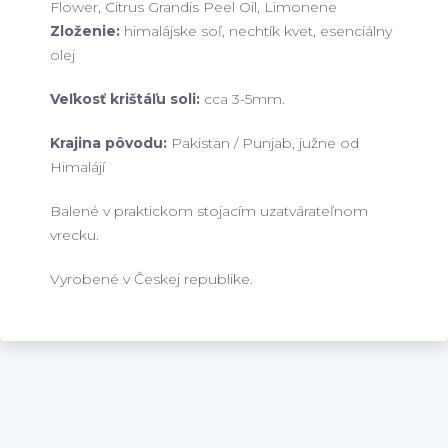
Flower, Citrus Grandis Peel Oil, Limonene
Zloženie:
himalájske soľ, nechtík kvet, esenciálny
olej
Veľkosť krištáľu soli:
cca 3-5mm.
Krajina pôvodu:
Pakistan / Punjab, južne od
Himalájí
Balené v praktickom stojacím uzatvárateľnom
vrecku.
Vyrobené v Českej republike.