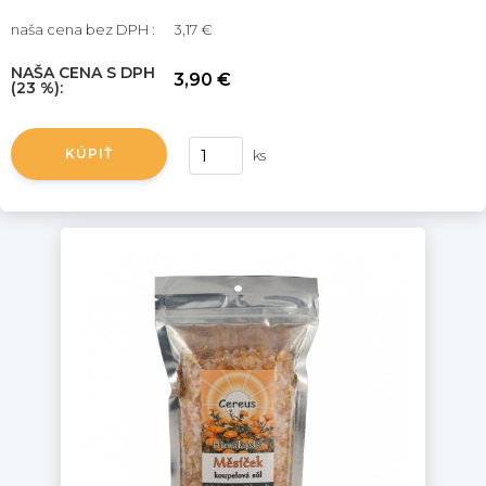
naša cena bez DPH :
3,17 €
NAŠA CENA S DPH
3,90 €
(23 %):
KÚPIŤ
ks