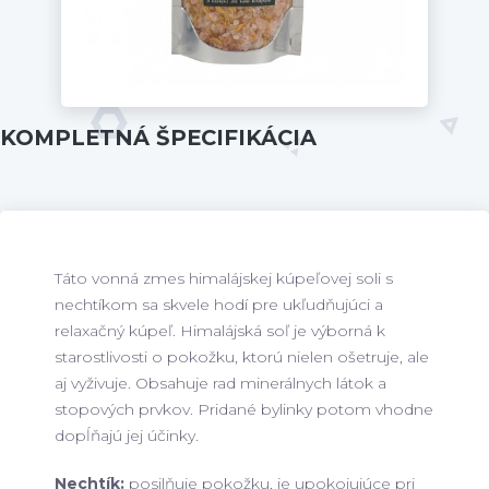
KOMPLETNÁ ŠPECIFIKÁCIA
Táto vonná zmes himalájskej kúpeľovej soli s
nechtíkom sa skvele hodí pre ukľudňujúci a
relaxačný kúpeľ. Himalájská soľ je výborná k
starostlivosti o pokožku, ktorú nielen ošetruje, ale
aj vyživuje. Obsahuje rad minerálnych látok a
stopových prvkov. Pridané bylinky potom vhodne
dopĺňajú jej účinky.
Nechtík:
posilňuje pokožku, je upokojujúce pri