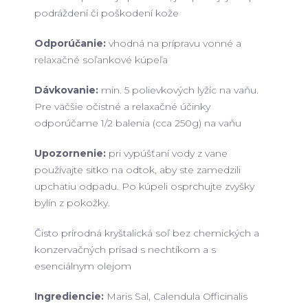
podráždení či poškodení kože
Odporúčanie:
vhodná na prípravu vonné a
relaxačné soľankové kúpeľa
Dávkovanie:
min. 5 polievkových lyžíc na vaňu.
Pre väčšie očistné a relaxačné účinky
odporúčame 1/2 balenia (cca 250g) na vaňu
Upozornenie:
pri vypúšťaní vody z vane
používajte sitko na odtok, aby ste zamedzili
upchatiu odpadu. Po kúpeli osprchujte zvyšky
bylín z pokožky.
Čisto prírodná kryštalická soľ bez chemických a
konzervačných prísad s nechtíkom a s
esenciálnym olejom
Ingrediencie:
Maris Sal, Calendula Officinalis