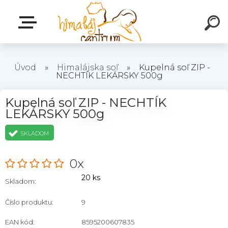
Úvod
»
Himalájska soľ
»
Kupelná soľ ZIP -
NECHTÍK LEKÁRSKY 500g
Kupelná soľ ZIP - NECHTÍK
LEKÁRSKY 500g
SKLADOM
0x
20 ks
Skladom:
Číslo produktu:
9
EAN kód:
8595200607835