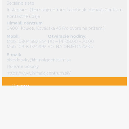
Sociálne siete
Instagram: @himalajcentrum
Facebook: Himaláj Centrum
Kontaktné údaje
Himaláj centrum
04001 Košice, Kováčska 45 (Vo dvore na prízemí)
Mobil:
Otváracie hodiny:
Mob.: 0904 382 544
PO – PI: 08.00 – 20.00
Mob.: 0918 024 992
SO: NA OBJEDNÁVKU
E-mail:
objednavky@himalajcentrum.sk
Dôležité odkazy
https://www.himalajcentrum.sk/
Vytvorené
systémom
0
Do
www.webareal.sk