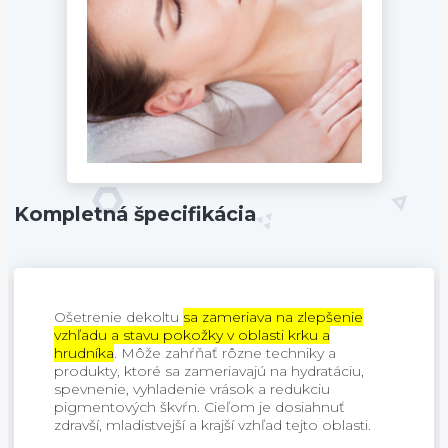
Kompletná špecifikácia
Ošetrenie dekoltu
sa zameriava na zlepšenie
vzhľadu a stavu pokožky v oblasti krku a
hrudníka
.
Môže zahŕňať rôzne techniky a
produkty, ktoré sa zameriavajú na hydratáciu,
spevnenie, vyhladenie vrások a redukciu
pigmentových škvŕn.
Cieľom je dosiahnuť
zdravší, mladistvejší a krajší vzhľad tejto oblasti.