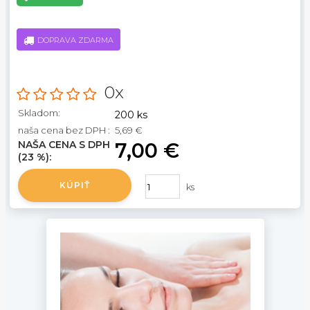
DOPRAVA ZDARMA
0x
Skladom:
200 ks
naša cena bez DPH :
5,69 €
NAŠA CENA S DPH
7,00 €
(23 %):
KÚPIŤ
ks