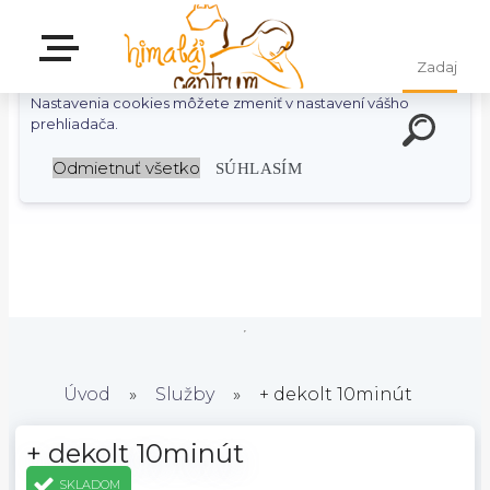
S cieľom uľahčiť užívateľom používať naše webové stránky
využívame cookies. Používaním našich stránok súhlasíte s
ukladaním súborov cookie na vašom počítači / zariadení.
Nastavenia cookies môžete zmeniť v nastavení vášho
prehliadača.
Odmietnuť všetko
SÚHLASÍM
Úvod
»
Služby
»
+ dekolt 10minút
+ dekolt 10minút
SKLADOM